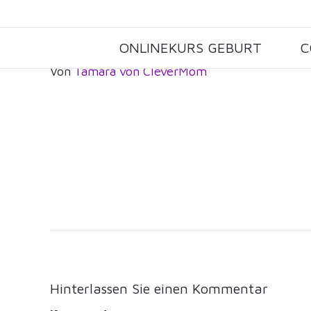
baclground web
ONLINEKURS GEBURT
C
Von
Tamara von CleverMom
Hinterlassen Sie einen Kommentar