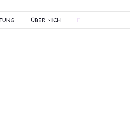
Deine schöne & angstfreie
TUNG
ÜBER MICH
Geburt – schon ab heute: