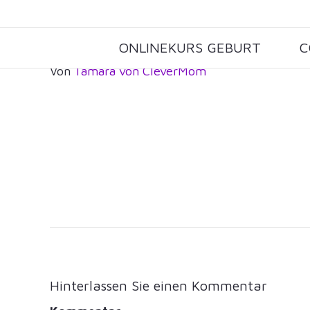
CleverMom_TabletV4_web
ONLINEKURS GEBURT
C
Von
Tamara von CleverMom
Hinterlassen Sie einen Kommentar