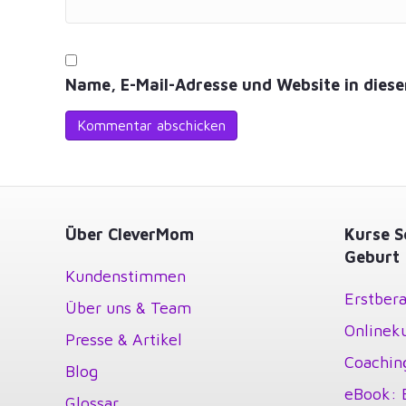
Name, E-Mail-Adresse und Website in dies
Über CleverMom
Kurse S
Geburt
Kundenstimmen
Erstbera
Über uns & Team
Onlinek
Presse & Artikel
Coachin
Blog
eBook: 
Glossar