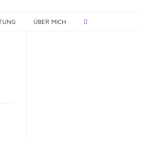
Deine schöne & angstfreie
TUNG
ÜBER MICH
Geburt – schon ab heute: