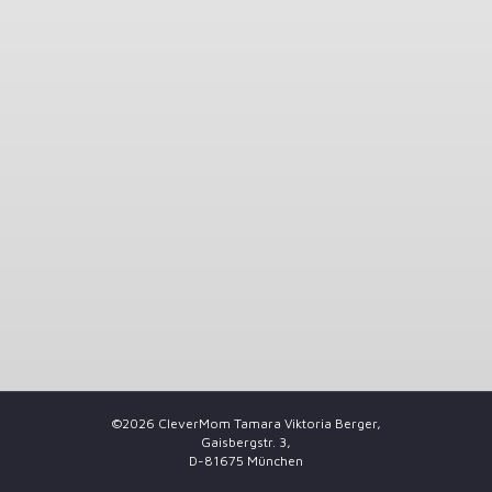
©2026 CleverMom Tamara Viktoria Berger,
Gaisbergstr. 3,
D-81675 München