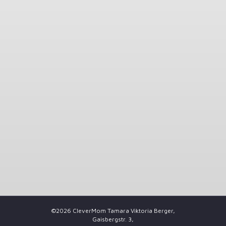
©2026 CleverMom Tamara Viktoria Berger,
Gaisbergstr. 3,